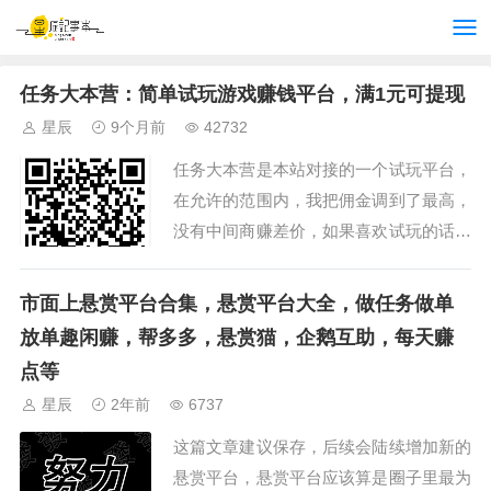
任务大本营：简单试玩游戏赚钱平台，满1元可提现
星辰
9个月前
42732
任务大本营是本站对接的一个试玩平台，
在允许的范围内，我把佣金调到了最高，
没有中间商赚差价，如果喜欢试玩的话，
可以试试这个，操作也比较简单。 1.手
机浏览器打开扫一扫：用手机浏览器扫码
市面上悬赏平台合集，悬赏平台大全，做任务做单
下载安...
放单趣闲赚，帮多多，悬赏猫，企鹅互助，每天赚
点等
星辰
2年前
6737
这篇文章建议保存，后续会陆续增加新的
悬赏平台，悬赏平台应该算是圈子里最为