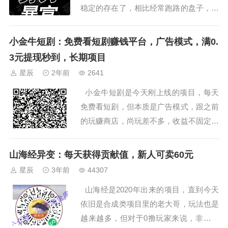
稳定的存在了，相比经常跑路的盘子，做
做悬赏的单子，收益还是挺稳定的。这篇
文章会给大家收集市面上比较受大家认可
小金牛短剧：免费看短剧赚钱平台，广告模式，满0.
的悬赏平台，目前充值...
3元提现秒到，长期项目
星辰
2年前
2641
小金牛短剧是今天刚上线的项目，每天
免费看短剧，但本质是广告模式，跟之前
的玩赚商店，尚玩差不多，收益不固定，
取决于自己手机的权重，理论上一个月赚
几百上千很正常，满0.3提现秒到，可长
山海经异变：每天获得贡献值，新人可卖60元
期操作...
星辰
3年前
44307
山海经是2020年出来的项目，直到今天
依旧是合成类项目里的老大哥，玩法也是
越来越多，但对于0撸玩家来说，非常简