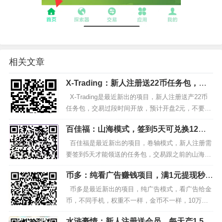
相关文章
X-Trading：新人注册送22币任务包，预
计开盘2元多
X-Trading是最近新出的项目，新人注册送产22币
任务包，交易过段时间开放，预计开盘2元，不要投
资，零撸就好。 1.手机浏览器打开扫一扫：下载安
百佳福：山海模式，签到5天可兑换12币
装x-trading，邮箱...
任务包，预计开盘6元
百佳福是最近新出的项目，卷轴模式，新人注册需
要签到5天才能领送的任务包，交易跟之前的山海优
选差不多，预计开盘6元，不要投资，零撸就好。
币多：纯看广告赚钱项目，满1元提现秒
1.手机浏览器打开扫一扫：注册百佳福，...
到，内含提高权重教程
币多是最近新出的项目，纯广告模式，看广告给金
币，不同手机，权重不一样，金币不一样，10万金
币等于1元现金，提现秒到支付宝。 1.手机浏览器
水浒豪情：新人注册送会员，每天产1.5元